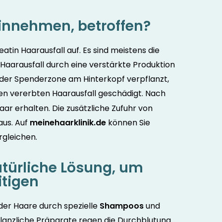
einnehmen, betroffen?
atin Haarausfall auf. Es sind meistens die
Haarausfall durch eine verstärkte Produktion
s der Spenderzone am Hinterkopf verpflanzt,
en vererbten Haarausfall geschädigt. Nach
aar erhalten. Die zusätzliche Zufuhr von
aus. Auf
meinehaarklinik.de
können Sie
rgleichen.
atürliche Lösung, um
itigen
der Haare durch spezielle
Shampoos
und
lanzliche Präparate regen die Durchblutung