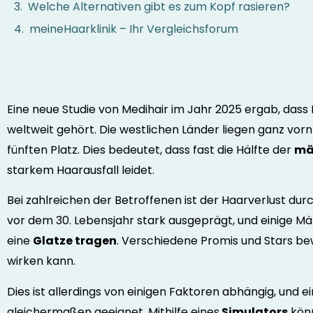
Welche Alternativen gibt es zum Kopf rasieren?
meineHaarklinik – Ihr Vergleichsforum
Eine neue Studie von Medihair im Jahr 2025 ergab, dass
weltweit gehört. Die westlichen Länder liegen ganz vorn
fünften Platz. Dies bedeutet, dass fast die Hälfte der
mä
starkem Haarausfall leidet.
Bei zahlreichen der Betroffenen ist der Haarverlust dur
vor dem 30. Lebensjahr stark ausgeprägt, und einige M
eine
Glatze tragen
. Verschiedene Promis und Stars bew
wirken kann.
Dies ist allerdings von einigen Faktoren abhängig, und ei
gleichermaßen geeignet. Mithilfe eines
Simulators
könn