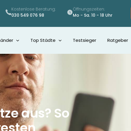
Kostenlose Beratung:
Öffnungszeiten:
030 549 076 98
Mo - Sa. 10 - 18 Uhr
Länder
Top Städte
Testsieger
Ratgeber
tze aus? So
testen